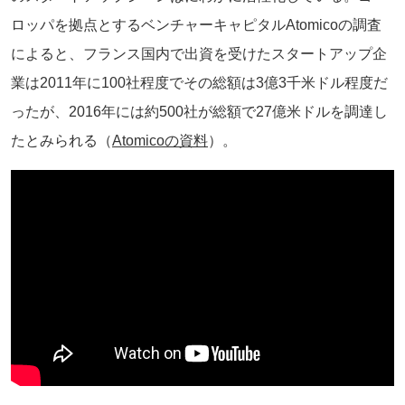
ロッパを拠点とするベンチャーキャピタルAtomicoの調査
によると、フランス国内で出資を受けたスタートアップ企
業は2011年に100社程度でその総額は3億3千米ドル程度だ
ったが、2016年には約500社が総額で27億米ドルを調達し
たとみられる（
Atomicoの資料
）。