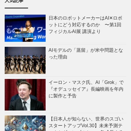
人気記事
日本のロボットメーカーはAI✕ロボ
ットにどう対応するのか 〜第1回
フィジカルAI展 講演より
AIモデルの「蒸留」が米中問題とな
った理由
イーロン・マスク氏、AI「Grok」で
『オデュッセイア』長編映画を年内
に製作と予告
【日本人が知らない、世界のスゴい
スタートアップVol.30】未来予測テ