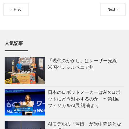
« Prev
Next »
人気記事
「現代のかかし」はレーザー光線
米国ペンシルベニア州
日本のロボットメーカーはAI✕ロボ
ットにどう対応するのか 〜第1回
フィジカルAI展 講演より
AIモデルの「蒸留」が米中問題とな