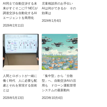
AI同士で自動交渉する未
児童相談所のお手伝い
来がすぐそこに!? NECが
AIは何ができるか その
調達交渉を自動化するAI
効果は
エージェントを商用化
2024年1月4日
2026年2月11日
人間とロボットが一緒に
「集中型」から「分散
働く時代 人に必要な配
型」へ、自動交渉AIの活
慮とそれを実現する技術
用も ドローン運航管理
とは
システムの最新動向
2026年5月13日
2023年10月4日