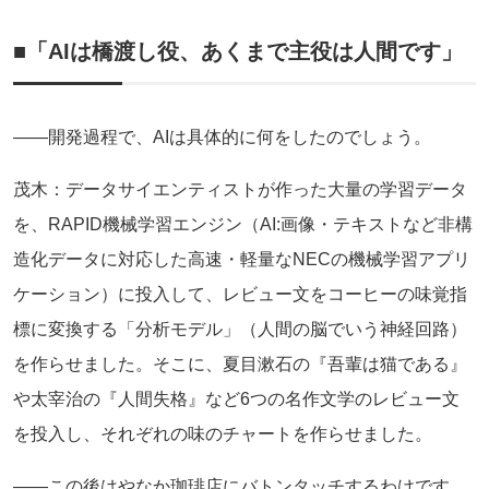
■「AIは橋渡し役、あくまで主役は人間です」
――開発過程で、AIは具体的に何をしたのでしょう。
茂木：データサイエンティストが作った大量の学習データ
を、RAPID機械学習エンジン（AI:画像・テキストなど非構
造化データに対応した高速・軽量なNECの機械学習アプリ
ケーション）に投入して、レビュー文をコーヒーの味覚指
標に変換する「分析モデル」（人間の脳でいう神経回路）
を作らせました。そこに、夏目漱石の『吾輩は猫である』
や太宰治の『人間失格』など6つの名作文学のレビュー文
を投入し、それぞれの味のチャートを作らせました。
――この後はやなか珈琲店にバトンタッチするわけです