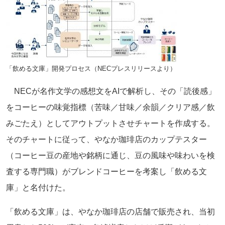
「飲める文庫」開発プロセス（NECプレスリリースより）
NECが名作文学の感想文をAIで解析し、その「読後感」
をコーヒーの味覚指標（苦味／甘味／余韻／クリア感／飲
みごたえ）としてアウトプットさせチャートを作成する。
そのチャートに従って、やなか珈琲店のカップテスター
（コーヒー豆の産地や銘柄に通じ、豆の風味や味わいを検
査する専門職）がブレンドコーヒーを考案し「飲める文
庫」と名付けた。
「飲める文庫」は、やなか珈琲店の店舗で販売され、当初