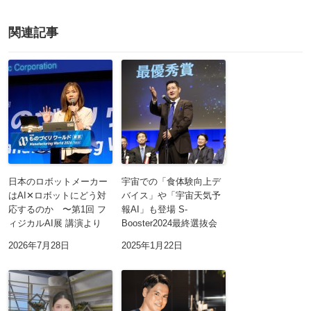
関連記事
日本のロボットメーカー
宇宙での「食体験向上デ
はAI✕ロボットにどう対
バイス」や「宇宙天気予
応するのか 〜第1回 フ
報AI」も登場 S-
ィジカルAI展 講演より
Booster2024最終選抜会
2026年7月28日
2025年1月22日