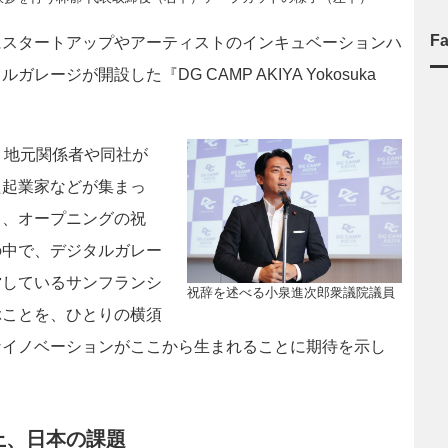
F
スタートアップやアーティストのインキュベーションハ
ジが開設した『DG CAMP AKIYA Yokosuka
、地元関係者や同社が
た起業家などが集まっ
し、オープニングの祝
の中で、デジタルガレー
営しているサンフランシ
祝辞を述べる小泉進次郎衆議院議員
ぶことを、ひとりの横須
なイノベーションがここから生まれることに期待を示し
上、日本の課題