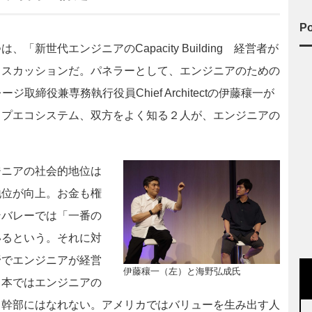
Po
世代エンジニアのCapacity Building 経営者が
ィスカッションだ。パネラーとして、エンジニアのための
取締役兼専務執行役員Chief Architectの伊藤穰一が
ップエコシステム、双方をよく知る２人が、エンジニアの
。
ニアの社会的地位は
地位が向上。お金も権
ンバレーでは「一番の
いるという。それに対
野でエンジニアが経営
伊藤穰一（左）と海野弘成氏
日本ではエンジニアの
も幹部にはなれない。アメリカではバリューを生み出す人