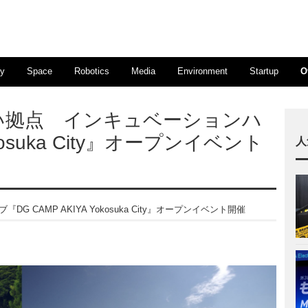
ty
Space
Robotics
Media
Environment
Startup
O
い拠点 インキュベーションハ
okosuka City』オープンイベント
人
AMP AKIYA Yokosuka City』オープンイベント開催