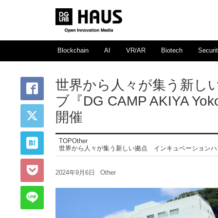
Blockchain
AI
VR/AR
Biotech
Securi
世界から人々が集う新し
ブ『DG CAMP AKIYA Y
開催
TOP
Other
世界から人々が集う新しい拠点 インキュベーションハブ『DG C
2024年9月6日
Other