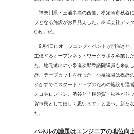
神奈川県・三浦半島の西側、横須賀市秋谷に
ブとなる施設がお目見えした。株式会社デジタルガレー
City』だ。
9月4日にオープニングイベントが開催され
主催するオープンネットワークラボを卒業し
た。地元選出の小泉進次郎衆議院議員も来訪
辞、テープカットを行った。小泉議員は祝辞
ジがすでにスタートアップのための施設を運
スコやロンドン、渋谷と「横須賀・秋谷が並
賀市民として嬉しく思います」と述べ、新た
た。
パネルの議題はエンジニアの地位向