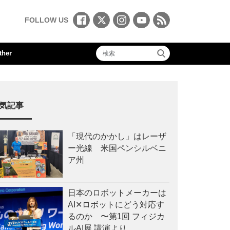
FOLLOW US
ther
気記事
「現代のかかし」はレーザ
ー光線 米国ペンシルベニ
ア州
日本のロボットメーカーは
AI✕ロボットにどう対応す
るのか 〜第1回 フィジカ
ルAI展 講演より