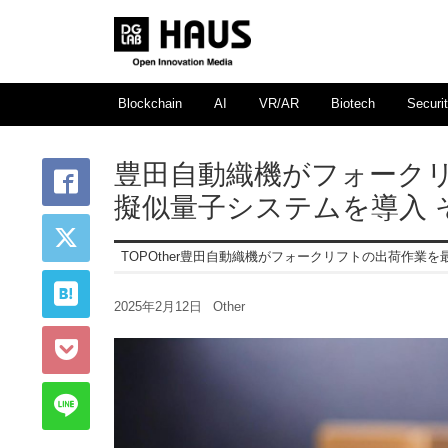
Blockchain
AI
VR/AR
Biotech
Securi
豊田自動織機がフォーク
擬似量子システムを導入 
TOP
Other
豊田自動織機がフォークリフトの出荷作業を
2025年2月12日
Other