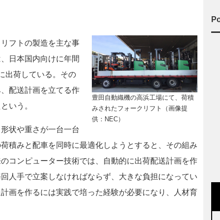
Po
リフトの製造を主な事
は、日本国内向けに年間
に出荷している。その
み、配送計画を立てる作
豊田自動織機の高浜工場にて、荷積
たという。
みされたフォークリフト（画像提
供：NEC）
形状や重さが一台一台
の荷積みと配車を同時に最適化しようとすると、その組み
来のコンピューター技術では、自動的に出荷配送計画を作
毎回人手で立案しなければならず、大きな負担になってい
送計画を作るには実践で培った経験が必要になり、人材育