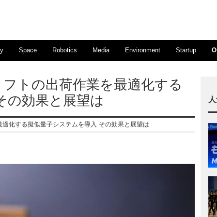
ty
Space
Robotics
Media
Environment
Startup
O
リフトの出荷作業を最適化する
その効果と展望は
人
最適化する擬似量子システムを導入 その効果と展望は