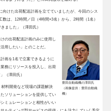
に向けた出荷配送計画を立てていましたが、今回のシス
数は、12時間／日（4時間×3名）から、2時間（1名）
できました」（澤田氏）
けの出荷配送計画のみに使用し
も活用したい」とのことだ。
計画を1名で立案できるように
る業務にリソースを投入し、出荷
す」（澤田氏）
豊田自動織機の澤田氏
、材料開発など現場の課題解決
（画像提供：豊田自動織
機）
したソリューションを提供してい
がシミュレーションと相性がいい
ンサルティング型サービスの提供」にも注力していく予定