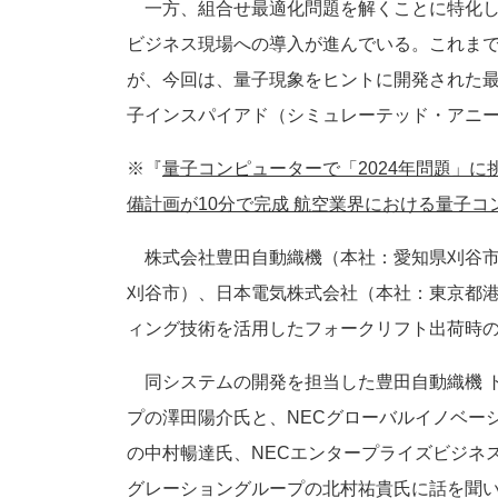
一方、組合せ最適化問題を解くことに特化し
ビジネス現場への導入が進んでいる。これま
が、今回は、量子現象をヒントに開発された
子インスパイアド（シミュレーテッド・アニ
※『
量子コンピューターで「2024年問題」
備計画が10分で完成 航空業界における量子
株式会社豊田自動織機（本社：愛知県刈谷市
刈谷市）、日本電気株式会社（本社：東京都港
ィング技術を活用したフォークリフト出荷時
同システムの開発を担当した豊田自動織機 トヨ
プの澤田陽介氏と、NECグローバルイノベー
の中村暢達氏、NECエンタープライズビジネ
グレーショングループの北村祐貴氏に話を聞