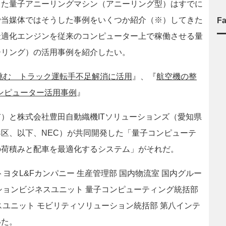
た量子アニーリングマシン（アニーリング型）はすでに
で当媒体ではそうした事例をいくつか紹介（※）してきた
F
最適化エンジンを従来のコンピューター上で稼働させる量
ーリング）の活用事例を紹介したい。
に挑む トラック運転手不足解消に活用
』、『
航空機の整
コンピューター活用事例
』
）と株式会社豊田自動織機ITソリューションズ（愛知県
区、以下、NEC）が共同開発した「量子コンピューテ
の荷積みと配車を最適化するシステム」がそれだ。
タL&Fカンパニー 生産管理部 国内物流室 国内グルー
ションビジネスユニット 量子コンピューティング統括部
スユニット モビリティソリューション統括部 第八インテ
いた。