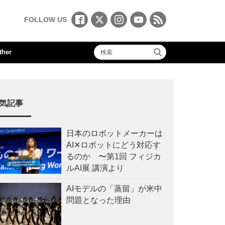
FOLLOW US
ther
気記事
日本のロボットメーカーは
AI✕ロボットにどう対応す
るのか 〜第1回 フィジカ
ルAI展 講演より
AIモデルの「蒸留」が米中
問題となった理由