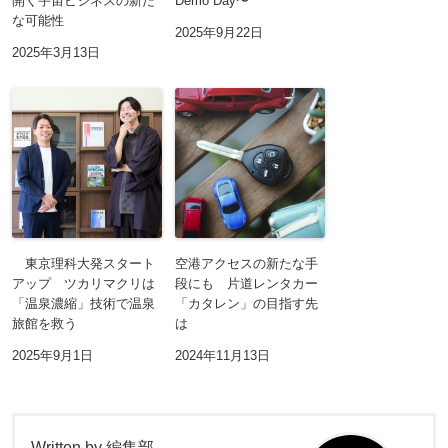
開く宇宙ビジネスの新た
Demo Day〜
な可能性
2025年9月22日
2025年3月13日
東京理科大発スタート
空港アクセスの新たな手
アップ ツカリマクリは
段にも 片道レンタカー
「温泉濃縮」技術で温泉
「カタレン」の目指す先
旅館を救う
は
2025年9月1日
2024年11月13日
Written by
編集部