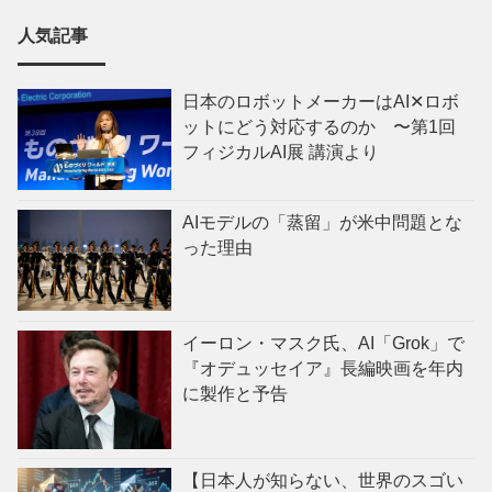
人気記事
日本のロボットメーカーはAI✕ロボ
ットにどう対応するのか 〜第1回
フィジカルAI展 講演より
AIモデルの「蒸留」が米中問題とな
った理由
イーロン・マスク氏、AI「Grok」で
『オデュッセイア』長編映画を年内
に製作と予告
【日本人が知らない、世界のスゴい