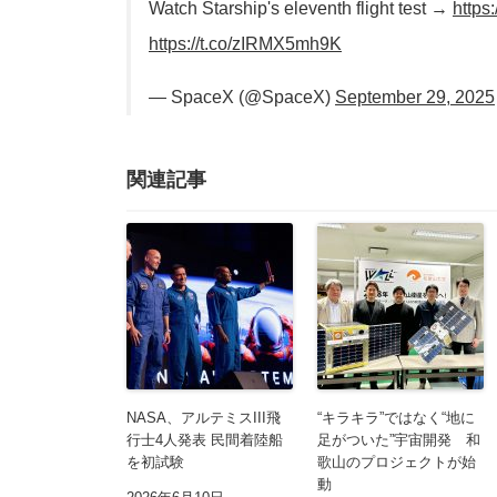
Watch Starship's eleventh flight test →
https
https://t.co/zIRMX5mh9K
— SpaceX (@SpaceX)
September 29, 2025
関連記事
NASA、アルテミスIII飛
“キラキラ”ではなく“地に
行士4人発表 民間着陸船
足がついた”宇宙開発 和
を初試験
歌山のプロジェクトが始
動