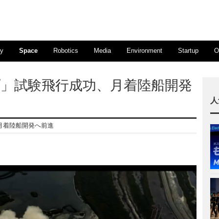
ty
Space
Robotics
Media
Environment
Startup
O
プ」試験飛行成功、月着陸船開発
人
月着陸船開発へ前進