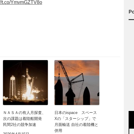
://t.co/YmvmGZTV8o
Po
ＮＡＳＡの有人月探査、
日本のispace スペース
次の課題は着陸船開発
Xの「スターシップ」で
民間2社の競争加速
月面輸送 自社の着陸機と
併用