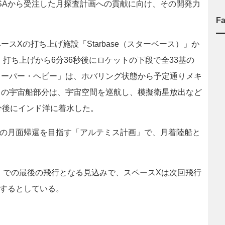
SAから受注した月探査計画への貢献に向け、その開発力
F
Xの打ち上げ施設「Starbase（スターベース）」か
。打ち上げから6分36秒後にロケットの下段で全33基の
スーパー・ヘビー」は、ホバリング状態から予定通りメキ
）の宇宙船部分は、宇宙空間を巡航し、模擬衛星放出など
6分後にインド洋に着水した。
士の月面帰還を目指す「アルテミス計画」で、月着陸船と
）での最後の飛行となる見込みで、スペースXは次回飛行
入するとしている。