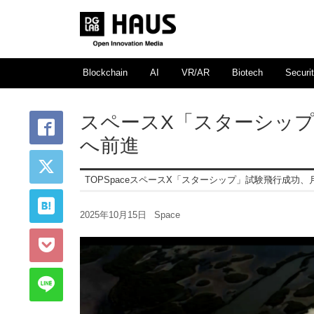
Blockchain
AI
VR/AR
Biotech
Securi
スペースX「スターシッ
へ前進
TOP
Space
スペースX「スターシップ」試験飛行成功、
2025年10月15日
Space