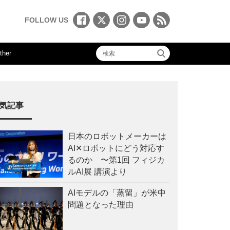
FOLLOW US
ther
気記事
日本のロボットメーカーは
AI✕ロボットにどう対応す
るのか 〜第1回 フィジカ
ルAI展 講演より
AIモデルの「蒸留」が米中
問題となった理由