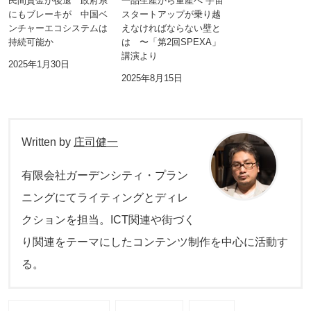
民間資金が後退 政府系
一品生産から量産へ 宇宙
にもブレーキが 中国ベ
スタートアップが乗り越
ンチャーエコシステムは
えなければならない壁と
持続可能か
は 〜「第2回SPEXA」
講演より
2025年1月30日
2025年8月15日
Written by
庄司健一
有限会社ガーデンシティ・プラン
ニングにてライティングとディレ
クションを担当。ICT関連や街づく
り関連をテーマにしたコンテンツ制作を中心に活動す
る。