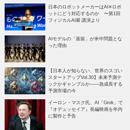
日本のロボットメーカーはAI✕ロボ
ットにどう対応するのか 〜第1回
フィジカルAI展 講演より
AIモデルの「蒸留」が米中問題とな
った理由
【日本人が知らない、世界のスゴい
スタートアップVol.30】未来予測テ
ックかギャンブルか——急成長する
予測市場の今
イーロン・マスク氏、AI「Grok」で
『オデュッセイア』長編映画を年内
に製作と予告