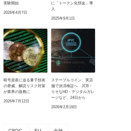
実験開始
に「トークン化預金」導
入
2026年4月7日
2025年9月1日
暗号資産に迫る量子技術
ステーブルコイン、実店
の脅威、解読リスク対策
舗で決済検証へ JCB・
が業界の急務に
りそなHD・デジタルガレ
ージなど、24日から
2026年7月12日
2026年2月19日
CBDC
EU
金融