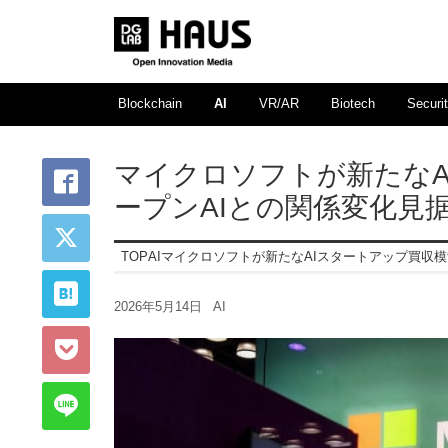
Blockchain
AI
VR/AR
Biotech
Securi
マイクロソフトが新たなA
ープンAIとの関係変化見
TOP
AI
マイクロソフトが新たなAIスタートアップ買収模
2026年5月14日
AI