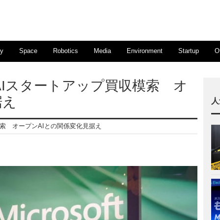
ty
Space
Robotics
Media
Environment
Startup
O
Iスタートアップ買収模索 オ
据え
人
索 オープンAIとの関係変化見据え