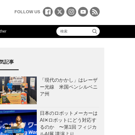
FOLLOW US
ther
気記事
「現代のかかし」はレーザ
ー光線 米国ペンシルベニ
ア州
日本のロボットメーカーは
AI✕ロボットにどう対応す
るのか 〜第1回 フィジカ
ルAI展 講演より