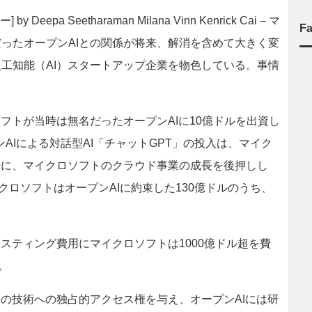
a Seetharaman Milana Vinn Kenrick Cai – マ
F
ったオープンAIとの関係が将来、解消を含めて大きく変
工知能（AI）スタートアップ企業を物色している。事情
フトが当時は無名だったオープンAIに10億ドルを出資し
ンAIによる対話型AI「チャットGPT」の投入は、マイク
時に、マイクロソフトのクラウド事業の成長を後押しし
クロソフトはオープンAIに約束した130億ドルのうち、
スティング費用にマイクロソフトは1000億ドル超を費
。
の技術への独占的アクセス権を与え、オープンAIには研