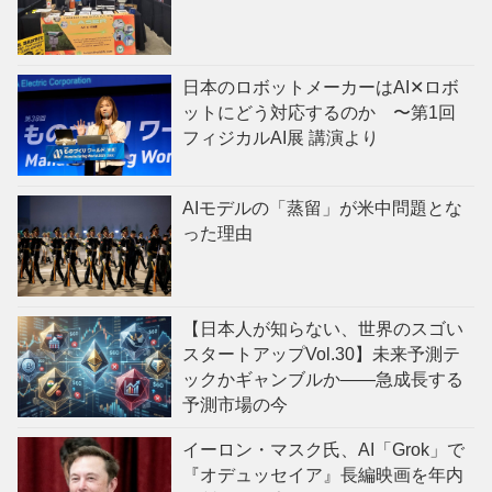
日本のロボットメーカーはAI✕ロボ
ットにどう対応するのか 〜第1回
フィジカルAI展 講演より
AIモデルの「蒸留」が米中問題とな
った理由
【日本人が知らない、世界のスゴい
スタートアップVol.30】未来予測テ
ックかギャンブルか——急成長する
予測市場の今
イーロン・マスク氏、AI「Grok」で
『オデュッセイア』長編映画を年内