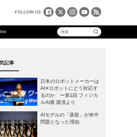
FOLLOW US
ther
気記事
日本のロボットメーカーは
AI✕ロボットにどう対応す
るのか 〜第1回 フィジカ
ルAI展 講演より
AIモデルの「蒸留」が米中
問題となった理由