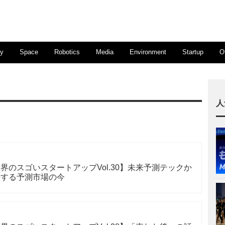
ty
Space
Robotics
Media
Environment
Startup
O
人
界のスゴいスタートアップVol.30】未来予測テックか
長する予測市場の今