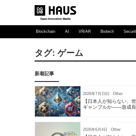
Blockchain
AI
VR/AR
Biotech
Securi
タグ:
ゲーム
新着記事
2026年7月23日
Other
【日本人が知らない、世
ギャンブルか——急成
2026年6月4日
Other