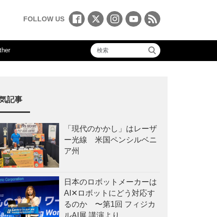
FOLLOW US
ther
気記事
「現代のかかし」はレーザ
ー光線 米国ペンシルベニ
ア州
日本のロボットメーカーは
AI✕ロボットにどう対応す
るのか 〜第1回 フィジカ
ルAI展 講演より