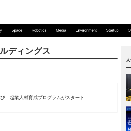
ty
Space
Robotics
Media
Environment
Startup
O
ールディングス
人
再び 起業人材育成プログラムがスタート