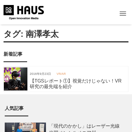
Me
タグ:
南澤孝太
新着記事
2016年9月23日
VR/AR
【TGSレポート①】視覚だけじゃない！VR
研究の最先端を紹介
人気記事
「現代のかかし」はレーザー光線