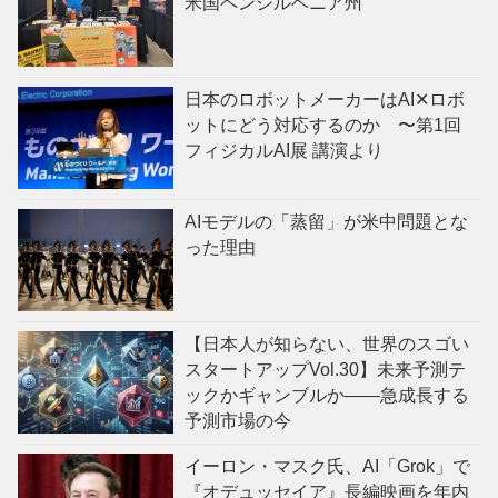
米国ペンシルベニア州
日本のロボットメーカーはAI✕ロボ
ットにどう対応するのか 〜第1回
フィジカルAI展 講演より
AIモデルの「蒸留」が米中問題とな
った理由
【日本人が知らない、世界のスゴい
スタートアップVol.30】未来予測テ
ックかギャンブルか——急成長する
予測市場の今
イーロン・マスク氏、AI「Grok」で
『オデュッセイア』長編映画を年内