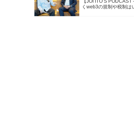
​​【JOI ITO’S PO
くweb3の規制や税制