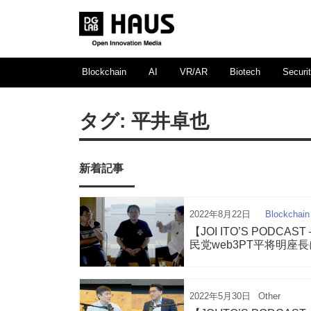
Blockchain
AI
VR/AR
Biotech
Securi
タグ:
平井卓也
新着記事
2022年8月22日
Blockchain
【JOI ITO’S POD
民党web3PT平将明
2022年5月30日
Other