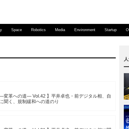
ty
Space
Robotics
Media
Environment
Startup
O
人
CAST ―変革への道― Vol.42 】平井卓也・前デジタル相、自
座長に聞く、規制緩和への道のり