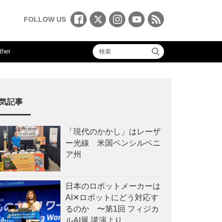
FOLLOW US
ther
気記事
「現代のかかし」はレーザ
ー光線 米国ペンシルベニ
ア州
日本のロボットメーカーは
AI✕ロボットにどう対応す
るのか 〜第1回 フィジカ
ルAI展 講演より