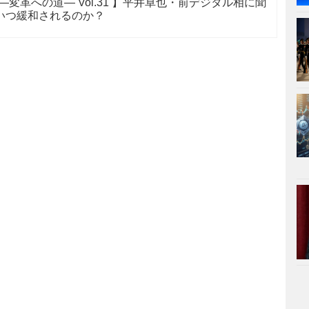
DCAST ―変革への道― Vol.31 】平井卓也・前デジタル相に聞
はいつ緩和されるのか？