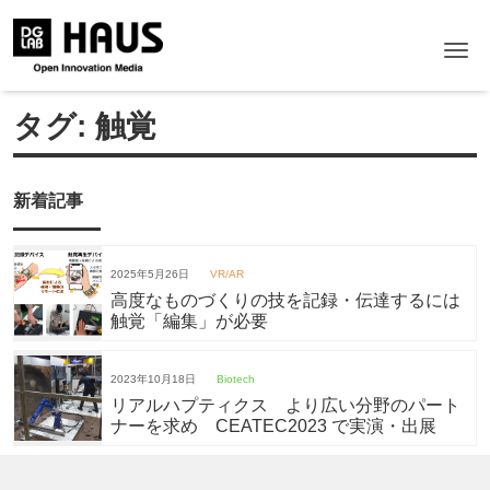
Me
タグ:
触覚
新着記事
2025年5月26日
VR/AR
高度なものづくりの技を記録・伝達するには
触覚「編集」が必要
2023年10月18日
Biotech
リアルハプティクス より広い分野のパート
ナーを求め CEATEC2023 で実演・出展