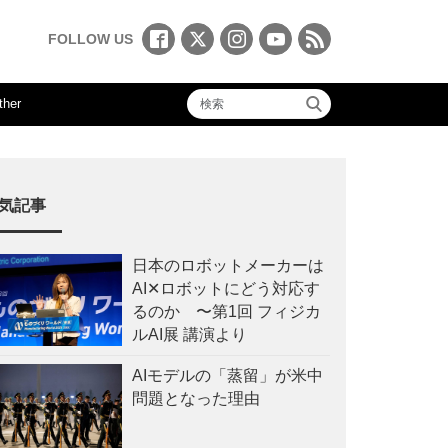
FOLLOW US
ther
気記事
日本のロボットメーカーは
AI✕ロボットにどう対応す
るのか 〜第1回 フィジカ
ルAI展 講演より
AIモデルの「蒸留」が米中
問題となった理由