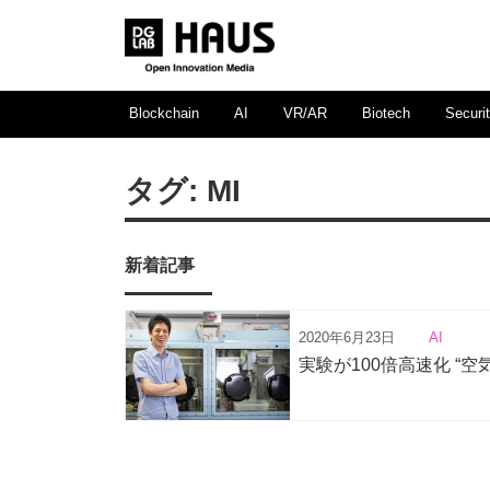
Blockchain
AI
VR/AR
Biotech
Securi
タグ:
MI
新着記事
2020年6月23日
AI
実験が100倍高速化 “