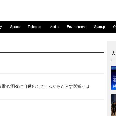
ty
Space
Robotics
Media
Environment
Startup
O
人
空気電池”開発に自動化システムがもたらす影響とは