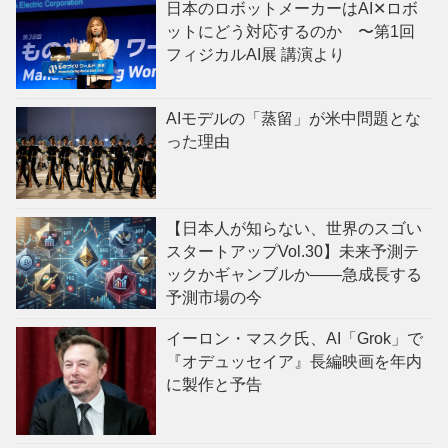
日本のロボットメーカーはAI✕ロボ
ットにどう対応するのか 〜第1回
フィジカルAI展 講演より
AIモデルの「蒸留」が米中問題とな
った理由
【日本人が知らない、世界のスゴい
スタートアップVol.30】未来予測テ
ックかギャンブルか——急成長する
予測市場の今
イーロン・マスク氏、AI「Grok」で
『オデュッセイア』長編映画を年内
に製作と予告