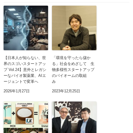
【日本人が知らない、世
「環境を守ったら儲か
界のスゴいスタートアッ
る」社会をめざして 生
プ Vol.24】意外とレガシ
物多様性スタートアップ
ーなバイオ製薬業、AIエ
のバイオームの取組
ージェントで変革へ
み
2026年1月27日
2023年12月25日