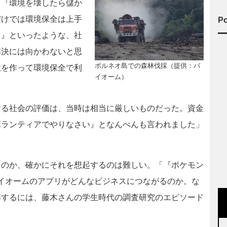
て『環境を壊したら儲か
だけでは環境保全は上手
Po
る』といったような、社
解決には向かわないと思
ボルネオ島での森林伐採（提供：バ
社を作って環境保全で利
イオーム）
」
する社会の評価は、当時は相当に厳しいものだった。資金
ボランティアでやりなさい』となんべんも言われました」
のか、確かにそれを想起するのは難しい。「『ポケモン
イオームのアプリがどんなビジネスにつながるのか。な
解するには、藤木さんの学生時代の調査研究のエピソード