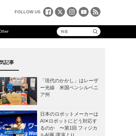
FOLLOW US
Other
気記事
「現代のかかし」はレーザ
ー光線 米国ペンシルベニ
ア州
日本のロボットメーカーは
AI✕ロボットにどう対応す
るのか 〜第1回 フィジカ
ルAI展 講演より