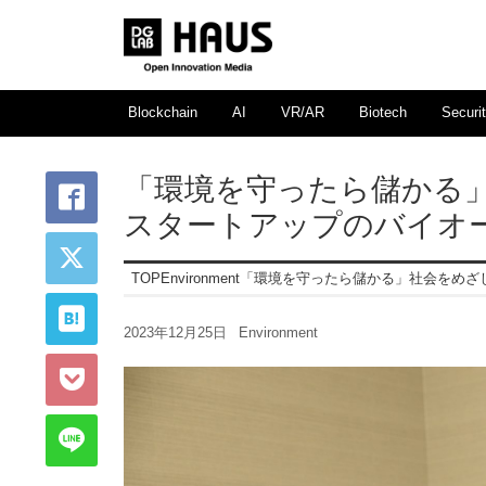
Blockchain
AI
VR/AR
Biotech
Securi
「環境を守ったら儲かる
スタートアップのバイ
TOP
Environment
「環境を守ったら儲かる」社会をめ
2023年12月25日
Environment