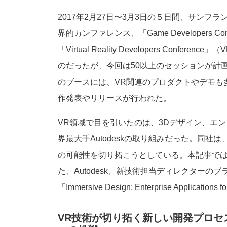
2017年2月27日〜3月3日の５日間、サン
界的カンファレンス、「Game Developers C
「Virtual Reality Developers Con
のだったが、今回は50以上のセッションが計
のブースには、VR関連のプロダクトやデモも
作発表やリリースが行われた。
VR領域で目を引いたのは、3Dデザイン、エ
界最大手Autodeskの取り組みだった。同
の可能性を切り拓こうとしている。本記事では、
た、Autodesk、新技術担当ディレクターのブラ
「Immersive Design: Enterprise Applicati
VR技術が切り拓く新しい開発プロセス、没