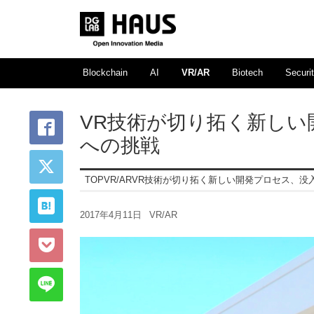
Blockchain
AI
VR/AR
Biotech
Securi
VR技術が切り拓く新し
への挑戦
TOP
VR/AR
VR技術が切り拓く新しい開発プロセス、没
2017年4月11日
VR/AR