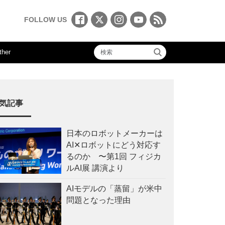
FOLLOW US
ther
気記事
日本のロボットメーカーは
AI✕ロボットにどう対応す
るのか 〜第1回 フィジカ
ルAI展 講演より
AIモデルの「蒸留」が米中
問題となった理由