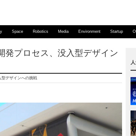
ty
Space
Robotics
Media
Environment
Startup
O
い開発プロセス、没入型デザイン
人
入型デザインへの挑戦