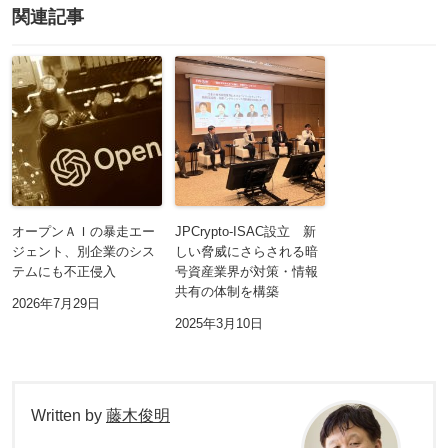
関連記事
オープンＡＩの暴走エー
JPCrypto-ISAC設立 新
ジェント、別企業のシス
しい脅威にさらされる暗
テムにも不正侵入
号資産業界が対策・情報
共有の体制を構築
2026年7月29日
2025年3月10日
Written by
藤木俊明