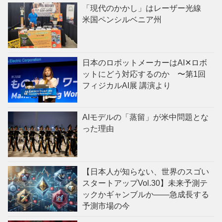
「現代のかかし」はレーザー光線
米国ペンシルベニア州
日本のロボットメーカーはAI✕ロボ
ットにどう対応するのか 〜第1回
フィジカルAI展 講演より
AIモデルの「蒸留」が米中問題とな
った理由
【日本人が知らない、世界のスゴい
スタートアップVol.30】未来予測テ
ックかギャンブルか——急成長する
予測市場の今