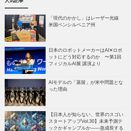
人気記事
「現代のかかし」はレーザー光線
米国ペンシルベニア州
日本のロボットメーカーはAI✕ロボ
ットにどう対応するのか 〜第1回
フィジカルAI展 講演より
AIモデルの「蒸留」が米中問題とな
った理由
【日本人が知らない、世界のスゴい
スタートアップVol.30】未来予測テ
ックかギャンブルか——急成長する