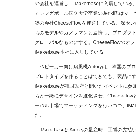
の会社を運営し、iMakerbaseに入居してい
でシンガポール国立大学卒業のJenxi氏はマ
築の会社CheeseFlowを運営している。深
ちのモデルやカメラマンと連携し、プロダク
グローバルなものにする。CheeseFlowのオ
iMakerbase本社に入居している。
ベビーカー向け扇風機Airtoryは、韓国の
プロトタイプを作ることはできても、製品に
iMakerbaseが韓国政府と開いたイベント
ちと一緒にデザインを進化させ、Cheesefl
ーバル市場でマーケティングを行いつつ、iMak
た。
iMakerbaseはAirtoryの量産時、工