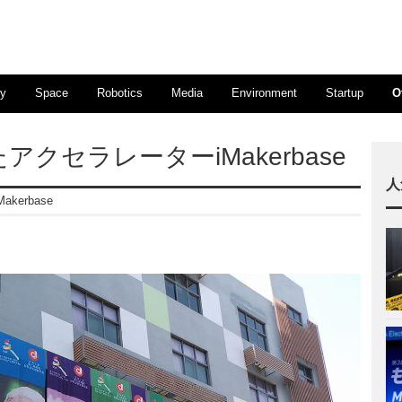
ty
Space
Robotics
Media
Environment
Startup
O
クセラレーターiMakerbase
人
erbase