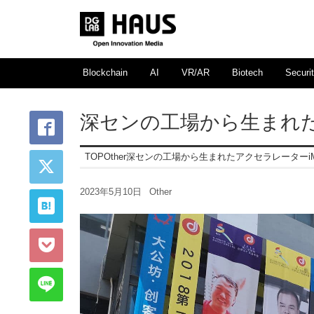
Blockchain
AI
VR/AR
Biotech
Securi
深センの工場から生まれたア
TOP
Other
深センの工場から生まれたアクセラレーターiMak
2023年5月10日
Other