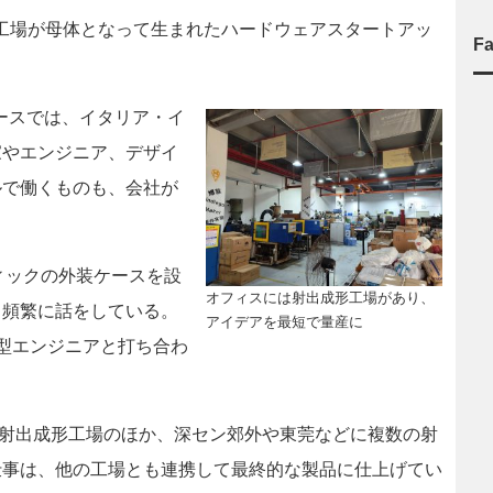
センの工場が母体となって生まれたハードウェアスタートアッ
F
スペースでは、イタリア・イ
家やエンジニア、デザイ
ルで働くものも、会社が
。
ィックの外装ケースを設
オフィスには射出成形工場があり、
と頻繁に話をしている。
アイデアを最短で量産に
型エンジニアと打ち合わ
規模な射出成形工場のほか、深セン郊外や東莞などに複数の射
仕事は、他の工場とも連携して最終的な製品に仕上げてい