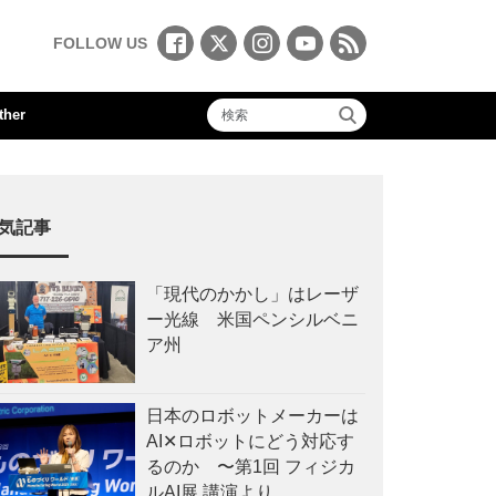
FOLLOW US
ther
気記事
「現代のかかし」はレーザ
ー光線 米国ペンシルベニ
ア州
日本のロボットメーカーは
AI✕ロボットにどう対応す
るのか 〜第1回 フィジカ
ルAI展 講演より