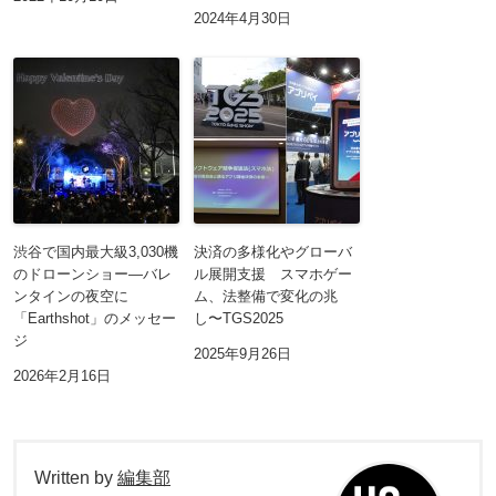
2024年4月30日
渋谷で国内最大級3,030機
決済の多様化やグローバ
のドローンショー―バレ
ル展開支援 スマホゲー
ンタインの夜空に
ム、法整備で変化の兆
「Earthshot」のメッセー
し〜TGS2025
ジ
2025年9月26日
2026年2月16日
Written by
編集部