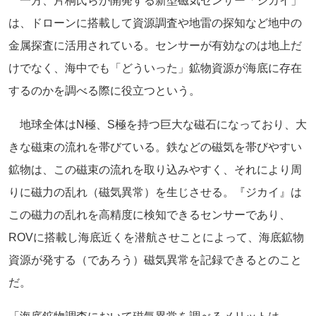
一方、片桐氏らが開発する新型磁気センサー「ジカイ」
は、ドローンに搭載して資源調査や地雷の探知など地中の
金属探査に活用されている。センサーが有効なのは地上だ
けでなく、海中でも「どういった」鉱物資源が海底に存在
するのかを調べる際に役立つという。
地球全体はN極、S極を持つ巨大な磁石になっており、大
きな磁束の流れを帯びている。鉄などの磁気を帯びやすい
鉱物は、この磁束の流れを取り込みやすく、それにより周
りに磁力の乱れ（磁気異常）を生じさせる。『ジカイ』は
この磁力の乱れを高精度に検知できるセンサーであり、
ROVに搭載し海底近くを潜航させことによって、海底鉱物
資源が発する（であろう）磁気異常を記録できるとのこと
だ。