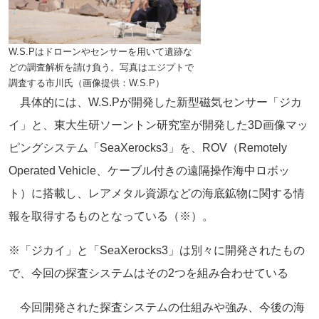
W.S.Pはドローンやセンサーを用いて遺跡な
どの調査解析を請け負う。写真はエジプトで
調査する市川氏（画像提供：W.S.P）
具体的には、W.S.Pが開発した新型磁気センサー「ジカ
イ」と、東大生研ソーントン研究室が開発した3D画像マッ
ピングシステム「SeaXerocks3」を、ROV（Remotely
Operated Vehicle、ケーブル付きの遠隔操作海中ロボッ
ト）に搭載し、レアメタル資源などの海底鉱物に関する情
報を取得するものとなっている（※）。
※「ジカイ」と「SeaXerocks3」は別々に開発されたもの
で、今回の探査システムはその2つを組み合わせている
今回開発された探査システムの仕組みや強み、今後の海