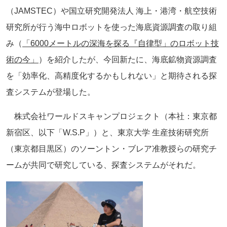
（JAMSTEC）や国立研究開発法人 海上・港湾・航空技術
研究所が行う海中ロボットを使った海底資源調査の取り組
み（
「6000メートルの深海を探る『自律型
」
のロボット技
術の今」
）を紹介したが、今回新たに、海底鉱物資源調査
を「効率化、高精度化するかもしれない」と期待される探
査システムが登場した。
株式会社ワールドスキャンプロジェクト（本社：東京都
新宿区、以下「W.S.P」）と、東京大学 生産技術研究所
（東京都目黒区）のソーントン・ブレア准教授らの研究チ
ームが共同で研究している、探査システムがそれだ。