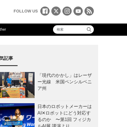
FOLLOW US
ther
気記事
「現代のかかし」はレーザ
ー光線 米国ペンシルベニ
ア州
日本のロボットメーカーは
AI✕ロボットにどう対応す
るのか 〜第1回 フィジカ
ルAI展 講演より