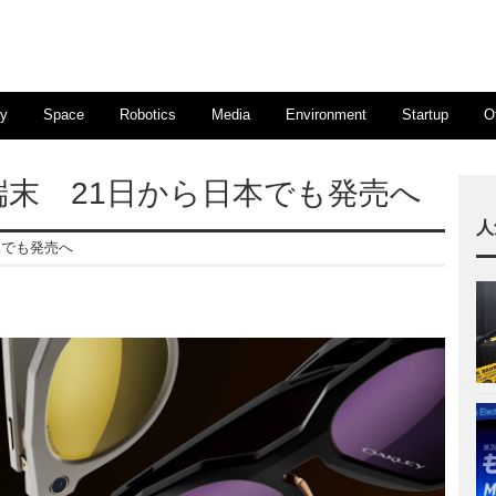
ty
Space
Robotics
Media
Environment
Startup
O
端末 21日から日本でも発売へ
人
本でも発売へ