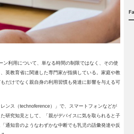
F
どものスクリーン利用について、単なる時間の制限ではなく、その使
と、英教育省に関連した専門家が指摘している。家庭や教
どもだけでなく親自身の利用習慣も発達に影響を与える可
（technoference）」で、スマートフォンなどが
した研究知見として、「親がデバイスに気を取られると子
に「通知音のようなわずかな中断でも乳児の語彙発達や反