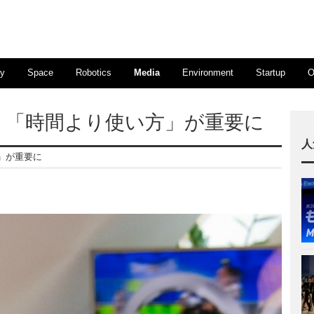
ty
Space
Robotics
Media
Environment
Startup
O
、「時間より使い方」が重要に
人
」が重要に