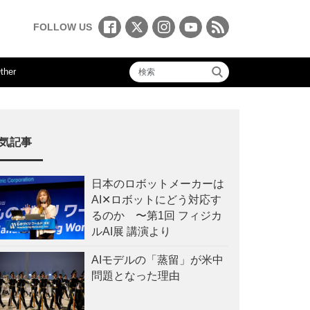
FOLLOW US
ther
気記事
日本のロボットメーカーは
AI✕ロボットにどう対応す
るのか 〜第1回 フィジカ
ルAI展 講演より
AIモデルの「蒸留」が米中
問題となった理由