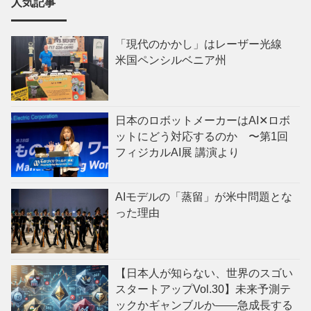
人気記事
「現代のかかし」はレーザー光線
米国ペンシルベニア州
日本のロボットメーカーはAI✕ロボ
ットにどう対応するのか 〜第1回
フィジカルAI展 講演より
AIモデルの「蒸留」が米中問題とな
った理由
【日本人が知らない、世界のスゴい
スタートアップVol.30】未来予測テ
ックかギャンブルか——急成長する