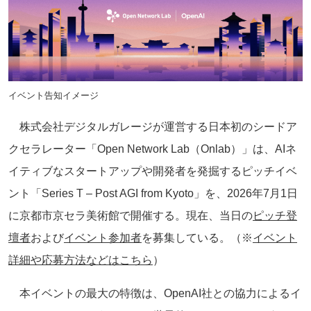
イベント告知イメージ
株式会社デジタルガレージが運営する日本初のシードア
クセラレーター「Open Network Lab（Onlab）」は、AIネ
イティブなスタートアップや開発者を発掘するピッチイベ
ント「Series T – Post AGI from Kyoto」を、2026年7月1日
に京都市京セラ美術館で開催する。現在、当日の
ピッチ登
壇者
および
イベント参加者
を募集している。（※
イベント
詳細や応募方法などはこちら
）
本イベントの最大の特徴は、OpenAI社との協力によるイ