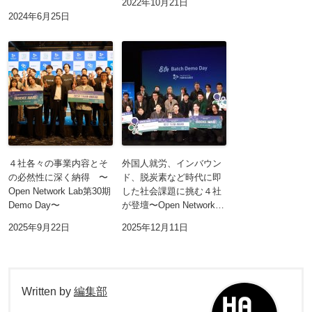
2022年10月21日
2024年6月25日
４社各々の事業内容とそ
外国人就労、インバウン
の必然性に深く納得 〜
ド、脱炭素など時代に即
Open Network Lab第30期
した社会課題に挑む４社
Demo Day〜
が登壇〜Open Network…
2025年9月22日
2025年12月11日
Written by
編集部