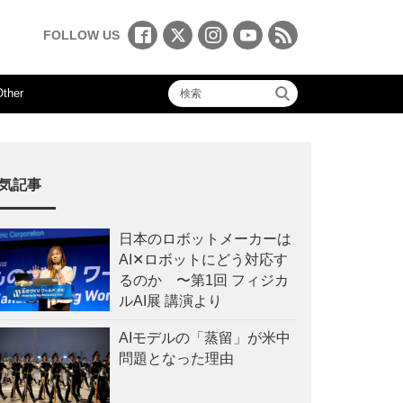
FOLLOW US
Other
気記事
日本のロボットメーカーは
AI✕ロボットにどう対応す
るのか 〜第1回 フィジカ
ルAI展 講演より
AIモデルの「蒸留」が米中
問題となった理由