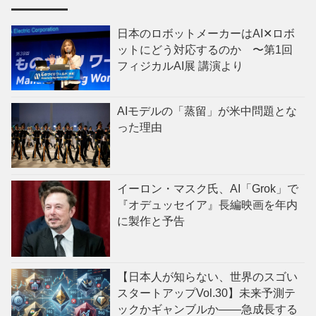
日本のロボットメーカーはAI✕ロボ
ットにどう対応するのか 〜第1回
フィジカルAI展 講演より
AIモデルの「蒸留」が米中問題とな
った理由
イーロン・マスク氏、AI「Grok」で
『オデュッセイア』長編映画を年内
に製作と予告
【日本人が知らない、世界のスゴい
スタートアップVol.30】未来予測テ
ックかギャンブルか——急成長する