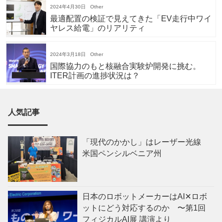
2024年4月30日
Other
最適配置の検証で見えてきた「EV走行中ワイ
ヤレス給電」のリアリティ
2024年3月18日
Other
国際協力のもと核融合実験炉開発に挑む。
ITER計画の進捗状況は？
人気記事
「現代のかかし」はレーザー光線
米国ペンシルベニア州
日本のロボットメーカーはAI✕ロボ
ットにどう対応するのか 〜第1回
フィジカルAI展 講演より