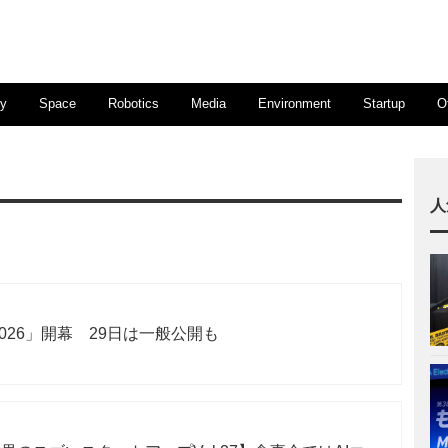
ty
Space
Robotics
Media
Environment
Startup
O
人
yo 2026」開幕 29日は一般公開も