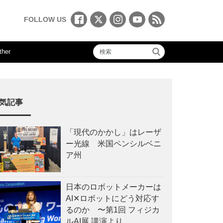
FOLLOW US
ther
気記事
「現代のかかし」はレーザ
ー光線 米国ペンシルベニ
ア州
日本のロボットメーカーは
AI✕ロボットにどう対応す
るのか 〜第1回 フィジカ
ルAI展 講演より