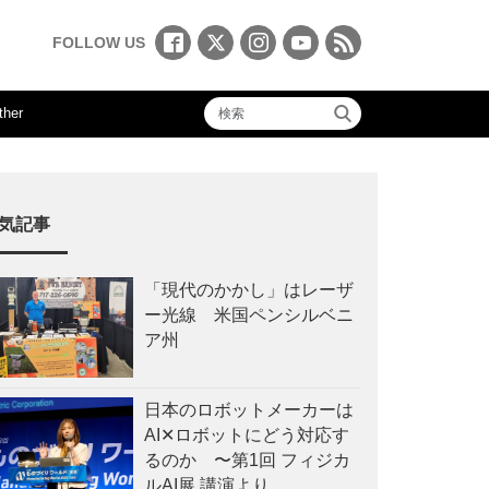
FOLLOW US
ther
気記事
「現代のかかし」はレーザ
ー光線 米国ペンシルベニ
ア州
日本のロボットメーカーは
AI✕ロボットにどう対応す
るのか 〜第1回 フィジカ
ルAI展 講演より