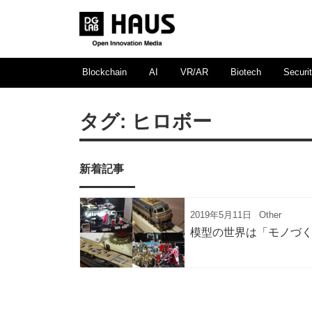
Blockchain
AI
VR/AR
Biotech
Securi
タグ:
ヒロボー
新着記事
2019年5月11日
Other
模型の世界は「モノづ