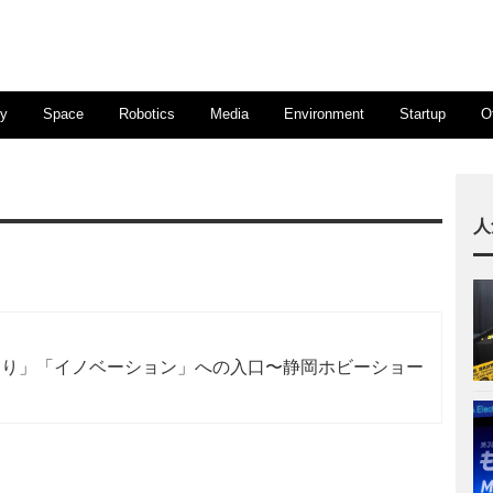
ty
Space
Robotics
Media
Environment
Startup
O
人
くり」「イノベーション」への入口〜静岡ホビーショー