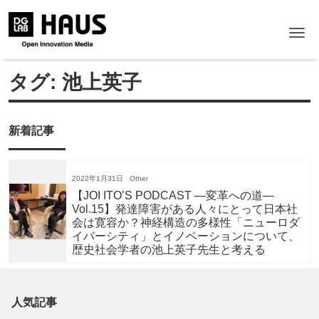
Me
タグ:
池上英子
新着記事
2022年1月31日
Other
【JOI ITO’S PODCAST ―変革への道―
Vol.15】発達障害がある人々にとって日本社
会は寛容か？神経構造の多様性「ニューロダ
イバーシティ」とイノベーションについて、
歴史社会学者の池上英子先生と考える
人気記事