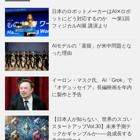
日本のロボットメーカーはAI✕ロボ
ットにどう対応するのか 〜第1回
フィジカルAI展 講演より
AIモデルの「蒸留」が米中問題とな
った理由
イーロン・マスク氏、AI「Grok」で
『オデュッセイア』長編映画を年内
に製作と予告
【日本人が知らない、世界のスゴい
スタートアップVol.30】未来予測テ
ックかギャンブルか——急成長する