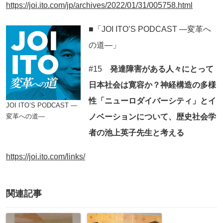
https://joi.ito.com/jp/archives/2022/01/31/005758.html
■「JOI ITO’S PODCAST ―変革へ
の道―」
#15
発達障害がある人々にとって
日本社会は寛容か？神経構造の多様
性「ニューロダイバーシティ」とイ
JOI ITO’S PODCAST ―
変革への道―
ノベーションについて、歴史社会学
者の池上英子先生と考える
https://joi.ito.com/links/
関連記事