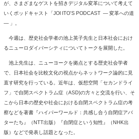
が、さまざまなゲストを招きデジタル変革について考えて
いくポッドキャスト「JOI ITO’S PODCAST ― 変革への道
― 」。
今週は、歴史社会学者の池上英子先生と日本社会におけ
るニューロダイバーシティについてトークを展開した。
池上先生は、ニューヨークを拠点とする歴史社会学者
で、日本社会を比較文化の視点からネットワーク論的に見
直す研究を行っている。近年は、仮想空間「セカンドライ
フ」で自閉スペクトラム症（ASD)の方々と交流を行い、そ
こから日本の歴史や社会における自閉スペクトラム症の考
察などを著書『ハイパーワールド：共感し合う自閉症アバ
ターたち』（NTT出版）『自閉症という知性』（NHK出
版）などで発表し話題となった。