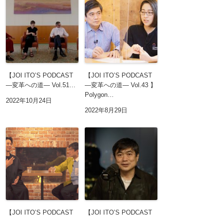
【JOI ITO’S PODCAST
【JOI ITO’S PODCAST
―変革への道― Vol.51…
―変革への道― Vol.43 】
Polygon…
2022年10月24日
2022年8月29日
【JOI ITO’S PODCAST
【JOI ITO’S PODCAST