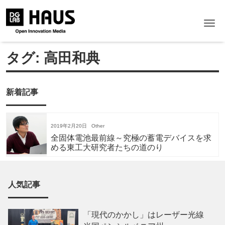
Me
タグ:
高田和典
新着記事
2019年2月20日
Other
全固体電池最前線～究極の蓄電デバイスを求
める東工大研究者たちの道のり
人気記事
「現代のかかし」はレーザー光線