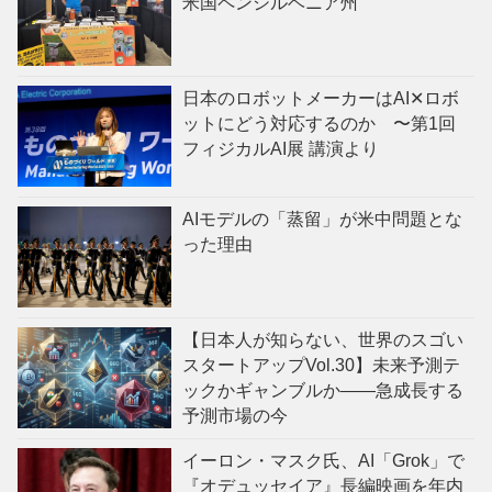
米国ペンシルベニア州
日本のロボットメーカーはAI✕ロボ
ットにどう対応するのか 〜第1回
フィジカルAI展 講演より
AIモデルの「蒸留」が米中問題とな
った理由
【日本人が知らない、世界のスゴい
スタートアップVol.30】未来予測テ
ックかギャンブルか——急成長する
予測市場の今
イーロン・マスク氏、AI「Grok」で
『オデュッセイア』長編映画を年内