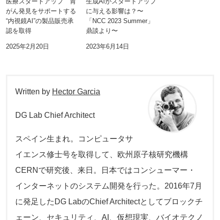
医療スタートアップ 胃
生成AIがスタートアップ
がん発見をサポートする
に与える影響は？〜
“内視鏡AI”の製品販売承
「NCC 2023 Summer」
認を取得
鼎談より〜
2025年2月20日
2023年6月14日
Written by
Hector Garcia
DG Lab Chief Architect
スペイン生まれ。コンピュータサ
イエンス修士号を取得して、欧州原子核研究機構
CERNで研究後、来日。日本ではコンシューマー・
インターネットのシステム開発を行った。2016年7月
に発足したDG LabのChief Architectとしてブロックチ
ェーン、セキュリティ、AI、仮想現実、バイオテクノ