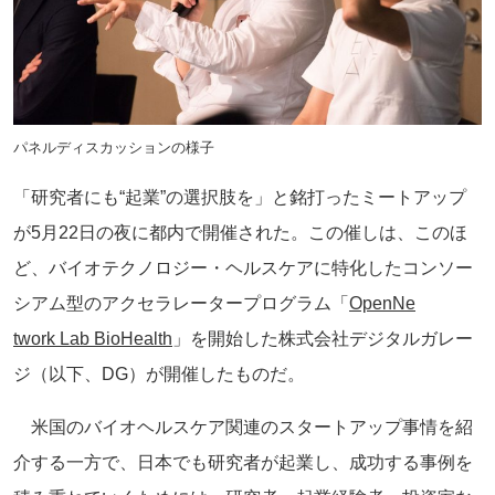
パネルディスカッションの様子
「研究者にも“起業”の選択肢を」
と銘打ったミートアップ
が5月22日の夜に都内で開催された。
この催しは、このほ
ど、バイオテクノロジー・ヘルスケアに特化し
たコンソー
シアム型のアクセラレータープログラム「
OpenNe
twork Lab BioHealth
」を開始した株式会社デ
ジタルガレー
ジ（以下、DG）が開催したものだ。
米国のバイオヘルスケア関連のスタートアップ事情を紹
介する一方
で、日本でも研究者が起業し、
成功する事例を