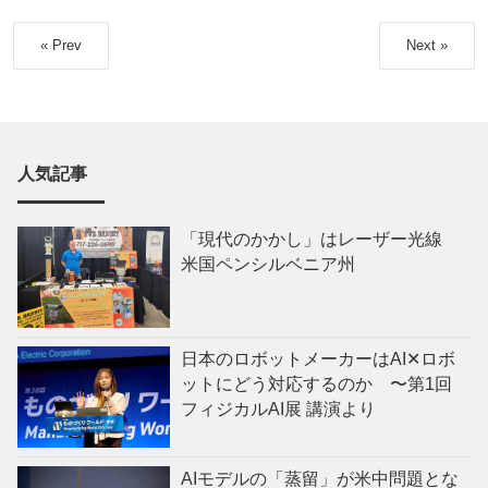
« Prev
Next »
人気記事
「現代のかかし」はレーザー光線
米国ペンシルベニア州
日本のロボットメーカーはAI✕ロボ
ットにどう対応するのか 〜第1回
フィジカルAI展 講演より
AIモデルの「蒸留」が米中問題とな