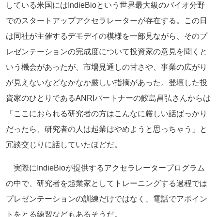
している米国にはIn
dieBioという世界最大級のバイオ分野
でのスタートアップア
クセラレーターが存在する。この日
は同社が主催するデモデイの模
様を一部見ながら、そのプ
レゼンテーションの完成度について投資
家の意見を聞くと
いう機会があったが、市場見通しの甘さや、
事業の広がり
が見えないなどなかなか厳しい指摘があった。
登壇した投
資家のひとりであるANRIパートナーの鮫島昌弘さんか
らは
「
ここにおられる研究者の方はこんなに厳しい話ばっかり
だったら、
研究者の人は起業はやめようと思っちゃう」と
冗談交じりに話して
いたほどだ。
実際にIndieBioが提供するアクセラレータープログラム
の
中で、
研究者を起業家としてトレーニングする過程では
プレゼンテーショ
ンの訓練だけではなく、電話でアポイン
トをとる練習などもあるそ
うだ。