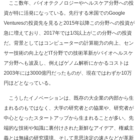
ここ数年、
バイオテクノロジーやヘルスケア分野への投
資が特に活発になって
いる。先行する米国でのGoogle
Venturesの投資先を見ると2015年以降この分野への投
資が
急に増えており、2017年では1/
3以上がこの分野への投資
だ。背景としてはコンピューターの計算
能力の向上、
セン
サー技術の向上などIT分野での技術革新がバイオヘルスケ
ア
分野へも波及し、
例えばゲノム解析にかかるコストは
2003年には3000億円だ
ったものが、現在ではわずか10万
円ほどとなっている。
こうしたイノベーションは、
既存の大企業の内部から生
まれるのもではなく、
大学の研究者との協業や、研究者が
中心となったスタートアップか
ら生まれることが多い。
先
端的な技術や知識に裏付けされた新鮮なアイデア、
権威主
義とは無縁の研究環境、
そして意思決定の速さなどが革新