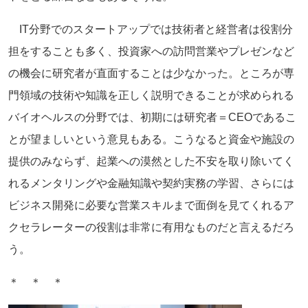
IT分野でのスタートアップでは技術者と経営者は役割分
担をする
ことも多く、
投資家への訪問営業やプレゼンなど
の機会に研究者が直面すること
は少なかった。ところが専
門領域の技術や知識を正しく説明できるこ
とが求められる
バイオヘルスの分野では、初期には研究者＝
CEOであるこ
とが望ましいという意見もある。
こうなると資金や施設の
提供のみならず、
起業への漠然とした不安を取り除いてく
れるメンタリングや金融知
識や契約実務の学習、
さらには
ビジネス開発に必要な営業スキルまで面倒を見てくれるア
クセラレーターの役割は非常に有用なものだと言えるだろ
う。
＊ ＊ ＊