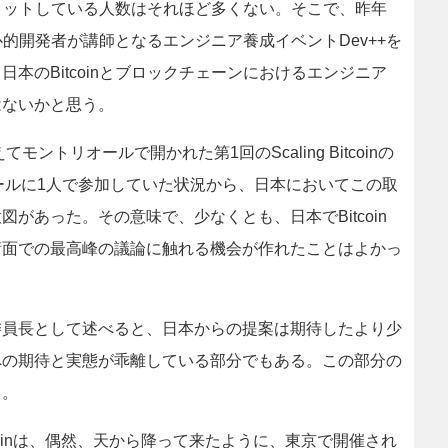
コミットしている人数はそれほど多くない。そこで、昨年
中心的開発者が講師となるエンジニア養成イベントDev++を
本のBitcoinとブロックチェーンにおけるエンジニア
はないかと思う。
えてモントリオールで開かれた第1回のScaling Bitcoinの
ールに1人で参加していた状況から、日本においてこの取
があった。その意味で、少なくとも、日本でBitcoin
術面での最高峰の議論に触れる機会が作れたことはよかっ
員長として述べると、日本からの提案は期待したより少
への期待と実態が乖離している部分でもある。この部分の
る。
tcoinは、偶然、天から降って来たように、東京で開催され