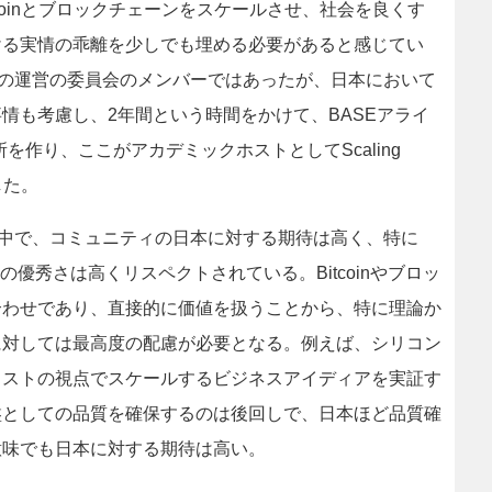
coinとブロックチェーンをスケールさせ、社会を良くす
ける実情の乖離を少しでも埋める必要があると感じてい
tcoinの運営の委員会のメンバーではあったが、日本において
情も考慮し、2年間という時間をかけて、BASEアライ
所を作り、ここがアカデミックホストとしてScaling
した。
議論する中で、コミュニティの日本に対する期待は高く、特に
の面で日本の優秀さは高くリスペクトされている。Bitcoinやブロッ
合わせであり、直接的に価値を扱うことから、特に理論か
に対しては最高度の配慮が必要となる。例えば、シリコン
リストの視点でスケールするビジネスアイディアを実証す
盤としての品質を確保するのは後回しで、日本ほど品質確
意味でも日本に対する期待は高い。