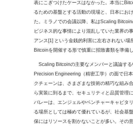
表にこぎつけたケースはなかった。本当にBit
るための基盤とする活動の現場と、日本にお
た。ミラノでの会議以降、私はScaling Bi
ビジネス的な事情により混乱していた業界の事
アンス[1] という金銭的利害に左右されない場
Bitcoinを開催する形で慎重に招致書類を準備
Scaling Bitcoinの主要なメンバーと
Precision Engineering（精密工学）
クチェーンは、さまざまな技術の精巧な組み
ら実装に到るまで、セキュリティと品質管理
バレーは、エンジェルやベンチャーキャピタ
る場所としては極めて優れているが、社会基
保にはリソースを割かないことが多い。その