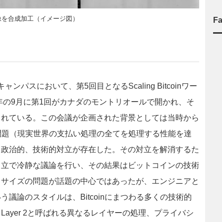
ナー画像を合成加工（イメージ図）
F
パスにおいて、第5回目となるScaling Bitcoinワー
年の9月に第1回がカナダのモントリオールで開かれ、そ
されている。この会議が企画された背景としては当時から
ティ問題（現実世界の支払い処理の全てを処理する性能を達
り政治的、技術的対立が存在した。その対立を解消するた
中立で冷静な議論を行い、その結果はビットコインの技術
クサイズの問題が話題の中心ではあったが、エンジニアと
議論のスタイルは、Bitcoinにまつわる多くの技術的
ayer 2と呼ばれる異なるレイヤーの処理、プライバシ