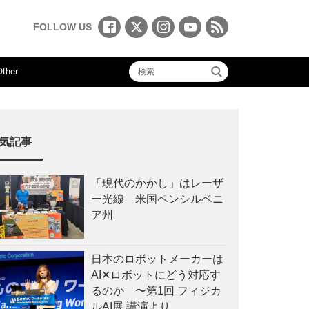
FOLLOW US
Other
気記事
「現代のかかし」はレーザ
ー光線 米国ペンシルベニ
ア州
日本のロボットメーカーは
AI✕ロボットにどう対応す
るのか 〜第1回 フィジカ
ルAI展 講演より