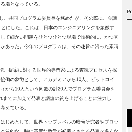
する場となっている。
Po
本に招致し、共同プログラム委員長を務めたが、その際に、会議
ることにした。これは、日本のエンジニアリングを象徴す
力して細かい問題をひとつひとつ現場で技術的に、かつ真
いがあった。今年のプログラムは、その趣旨に沿った素晴
会議と同様、提案に対する世界的専門家による査読プロセスを採
協働の象徴として、アカデミアから10人、ビットコイ
ィから10人という同数の計20人でプログラム委員会を
これまでに加えて発表と議論の質を上げることに注力し
と考えている。
はじめとして、世界トップレベルの暗号研究者やブロッ
り本質的な、時に高度な数学が必要とされる発表が多くな