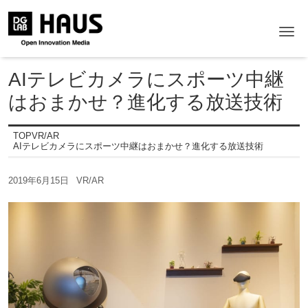
Me
AIテレビカメラにスポーツ中継
はおまかせ？進化する放送技術
TOP
VR/AR
AIテレビカメラにスポーツ中継はおまかせ？進化する放送技術
2019年6月15日
VR/AR