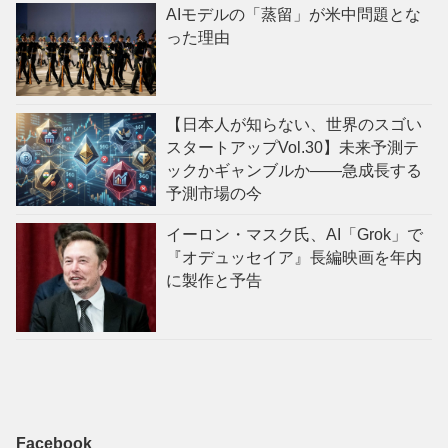
AIモデルの「蒸留」が米中問題とな
った理由
【日本人が知らない、世界のスゴい
スタートアップVol.30】未来予測テ
ックかギャンブルか——急成長する
予測市場の今
イーロン・マスク氏、AI「Grok」で
『オデュッセイア』長編映画を年内
に製作と予告
Facebook