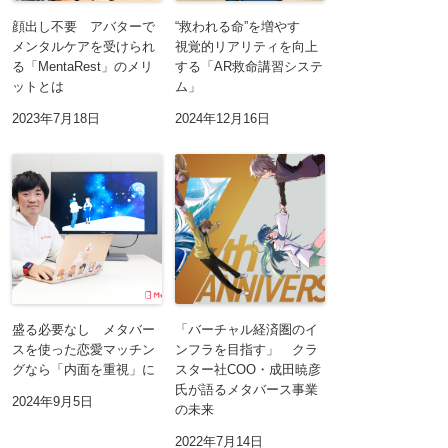
顔出し不要 アバターで
“救われる命”を増やす
メンタルケアを受けられ
視覚的リアリティを向上
る「MentaRest」のメリ
する「AR救命講習システ
ットとは
ム」
2023年7月18日
2024年12月16日
盛る必要なし メタバー
「バーチャル経済圏のイ
スを使った恋愛マッチン
ンフラを目指す」 クラ
グなら「内面を重視」に
スター社COO・成田暁彦
氏が語るメタバース事業
2024年9月5日
の未来
2022年7月14日