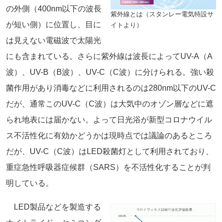
の外側（400nm以下の波長
紫外線とは（スタンレー電気特設サ
が短い側）に位置し、目に
イトより）
は見えない電磁波で太陽光
にも含まれている。さらに紫外線は波長によってUV-A（A
波）、UV-B（B波）、UV-C（C波）に分けられる。強い殺
菌作用があり消毒などに利用されるのは280nm以下のUV-C
だが、通常このUV-C（C波）は大気中のオゾン層などに遮
られ地表には届かない。よって日光浴が新型コロナウイル
ス不活性化に有効かどうかは現時点では議論のあるところ
だが、UV-C（C波）はLED殺菌灯として利用されており、
重症急性呼吸器症候群（SARS）を不活性化することが判
明している。
LED製品などを製造する