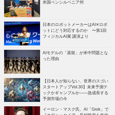
米国ペンシルベニア州
日本のロボットメーカーはAI✕ロボ
ットにどう対応するのか 〜第1回
フィジカルAI展 講演より
AIモデルの「蒸留」が米中問題とな
った理由
【日本人が知らない、世界のスゴい
スタートアップVol.30】未来予測テ
ックかギャンブルか——急成長する
予測市場の今
イーロン・マスク氏、AI「Grok」で