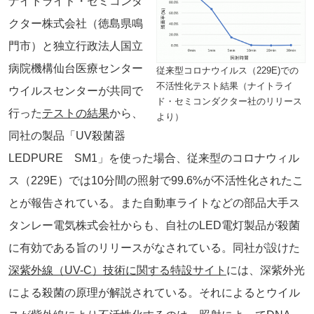
ナイトライド・セミコンダ
クター株式会社（徳島県鳴
門市）と独立行政法人国立
病院機構仙台医療センター
従来型コロナウイルス（229E)での
不活性化テスト結果（ナイトライ
ウイルスセンターが共同で
ド・セミコンダクター社のリリース
行った
テストの結果
から、
より）
同社の製品「UV殺菌器
LEDPURE SM1」を使った場合、従来型のコロナウィル
ス（229E）では10分間の照射で99.6%が不活性化されたこ
とが報告されている。また自動車ライトなどの部品大手ス
タンレー電気株式会社からも、自社のLED電灯製品が殺菌
に有効である旨のリリースがなされている。同社が設けた
深紫外線（UV-C）技術に関する特設サイト
には、深紫外光
による殺菌の原理が解説されている。それによるとウイル