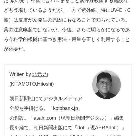
た“紫の光”。中国ではバスまるごと紫外線殺菌する施設な
ども登場しているようだが、一方で紫外線、特にUV-C（C
波）は皮膚がん発生の原因にもなることで知られている。
薬の注意喚起ではないが、今後、さらに明らかになるであ
ろう科学的根拠に基づき用法・用量を正しく利用すること
が必要だ。
Written by
北元 均
(KITAMOTO,Hitoshi)
朝日新聞社にてデジタルメディア
全般を手掛ける。「kotobank.jp」
の創設。「asahi.com（現朝日新聞デジタル）」編集
長を経て、朝日新聞出版にて「dot.（現AERAdot.）」