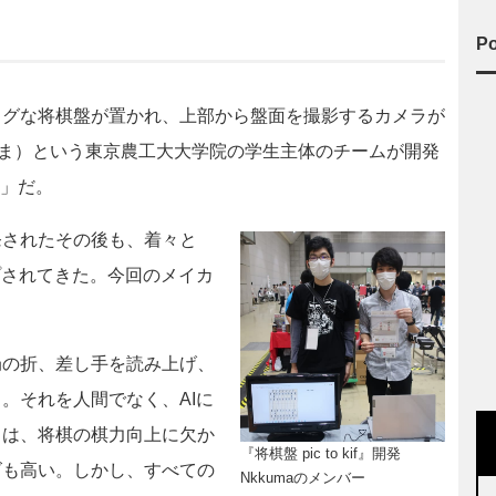
Po
グな将棋盤が置かれ、上部から盤面を撮影するカメラが
っくま）という東京農工大大学院の学生主体のチームが開発
』」だ。
されたその後も、着々と
プされてきた。今回のメイカ
の折、差し手を読み上げ、
。それを人間でなく、AIに
タは、将棋の棋力向上に欠か
『将棋盤 pic to kif』開発
ズも高い。しかし、すべての
Nkkumaのメンバー