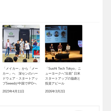
「メイカー」から「メー
「SusHi Tech Tokyo」ニ
カー」へ 深センのハー
ューヨークへ“出前” 日米
ドウェア・スタートアッ
スタートアップの協創と
プSeeedが中国でIPOへ
投資アピール
2023年4月11日
2026年3月2日