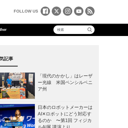
FOLLOW US
ther
気記事
「現代のかかし」はレーザ
ー光線 米国ペンシルベニ
ア州
日本のロボットメーカーは
AI✕ロボットにどう対応す
るのか 〜第1回 フィジカ
ルAI展 講演より