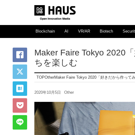
Blockchain
AI
VR/AR
Biotech
Securi
Maker Faire Toky
ちを楽しむ
TOP
Other
Maker Faire Tokyo 2020「好きだから
2020年10月5日
Other