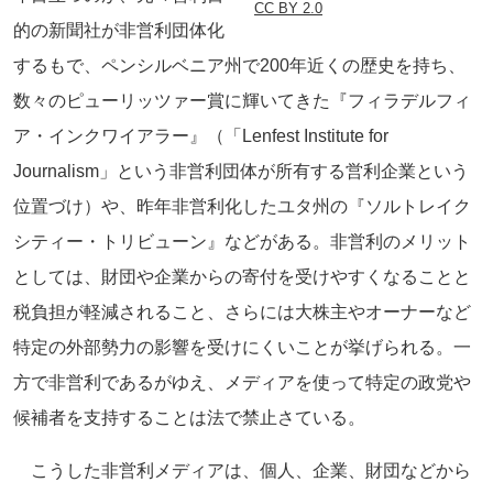
CC BY 2.0
的の新聞社が非営利団体化
するもで、ペンシルベニア州で200年近くの歴史を持ち、
数々のピューリッツァー賞に輝いてきた『フィラデルフィ
ア・インクワイアラー』（「Lenfest Institute for
Journalism」という非営利団体が所有する営利企業という
位置づけ）や、昨年非営利化したユタ州の『ソルトレイク
シティー・トリビューン』などがある。非営利のメリット
としては、財団や企業からの寄付を受けやすくなることと
税負担が軽減されること、さらには大株主やオーナーなど
特定の外部勢力の影響を受けにくいことが挙げられる。一
方で非営利であるがゆえ、メディアを使って特定の政党や
候補者を支持することは法で禁止さている。
こうした非営利メディアは、個人、企業、財団などから