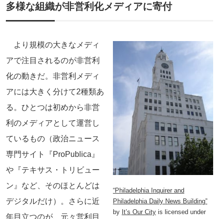
多様な組織が非営利化メディアに寄付
より規模の大きなメディ
アで注目されるのが非営利
化の動きだ。非営利メディ
アには大きく分けて2種類あ
る。ひとつは初めから非営
利のメディアとして運営し
ているもの（政治ニュース
専門サイト『ProPublica』
や『テキサス・トリビュー
ン』など、そのほとんどは
“Philadelphia Inquirer and
デジタルだけ）。さらに近
Philadelphia Daily News Building”
by
It’s Our City
is licensed under
年目立つのが、元々営利目