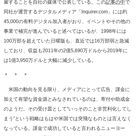
雇することを自社の媒体で公表している。この
記事
の
中
で
同社が運営するデジタルメディア「Inquirer.com」には約
45,000の有料デジタル加入者がおり、イベントやその他の
事業で補完が進んでいると述べてはいるが、1998年には
100万部を超えていた日曜版も、直近では16万部弱と急減
しており、収益も2011年の2億5,690万ドルから2019年に
は1億3,950万ドルと大幅に減少している。
＊ ＊ ＊
米国の動向を見る限り、メディアにとって広告、課金に
加えて有望な資金源とみなされているのは、寄付や助成金
のようだ。その受け皿として“いっそのこと非営利化してし
まう”という戦略はもはや米国では突飛なものとは言えなく
なっている。課金で成功していると言われるニューヨー