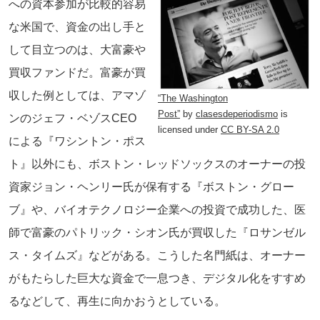
への資本参加が比較的容易
な米国で、資金の出し手と
して目立つのは、大富豪や
買収ファンドだ。富豪が買
収した例としては、アマゾ
“The Washington
Post”
by
clasesdeperiodismo
is
ンのジェフ・ベゾスCEO
licensed under
CC BY-SA 2.0
による『ワシントン・ポス
ト』以外にも、ボストン・レッドソックスのオーナーの投
資家ジョン・ヘンリー氏が保有する『ボストン・グロー
ブ』や、バイオテクノロジー企業への投資で成功した、医
師で富豪のパトリック・シオン氏が買収した『ロサンゼル
ス・タイムズ』などがある。こうした名門紙は、オーナー
がもたらした巨大な資金で一息つき、デジタル化をすすめ
るなどして、再生に向かおうとしている。