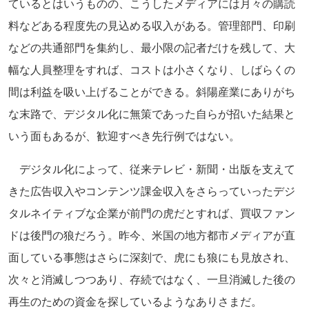
ているとはいうものの、こうしたメディアには月々の購読
料などある程度先の見込める収入がある。管理部門、印刷
などの共通部門を集約し、最小限の記者だけを残して、大
幅な人員整理をすれば、コストは小さくなり、しばらくの
間は利益を吸い上げることができる。斜陽産業にありがち
な末路で、デジタル化に無策であった自らが招いた結果と
いう面もあるが、歓迎すべき先行例ではない。
デジタル化によって、従来テレビ・新聞・出版を支えて
きた広告収入やコンテンツ課金収入をさらっていったデジ
タルネイティブな企業が前門の虎だとすれば、買収ファン
ドは後門の狼だろう。昨今、米国の地方都市メディアが直
面している事態はさらに深刻で、虎にも狼にも見放され、
次々と消滅しつつあり、存続ではなく、一旦消滅した後の
再生のための資金を探しているようなありさまだ。