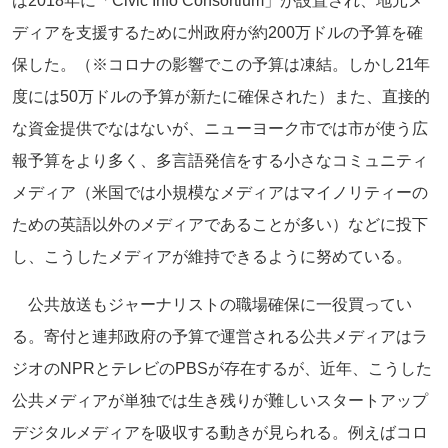
は2018年に「Civic Info Consortium」が設置され、地元メ
ディアを支援するために州政府が約200万ドルの予算を確
保した。（※コロナの影響でこの予算は凍結。しかし21年
度には50万ドルの予算が新たに確保された）また、直接的
な資金提供でなはないが、ニューヨーク市では市が使う広
報予算をより多く、多言語発信をする小さなコミュニティ
メディア（米国では小規模なメディアはマイノリティーの
ための英語以外のメディアであることが多い）などに投下
し、こうしたメディアが維持できるように努めている。
公共放送もジャーナリストの職場確保に一役買ってい
る。寄付と連邦政府の予算で運営される公共メディアはラ
ジオのNPRとテレビのPBSが存在するが、近年、こうした
公共メディアが単独では生き残りが難しいスタートアップ
デジタルメディアを吸収する動きが見られる。例えばコロ