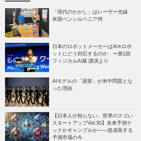
「現代のかかし」はレーザー光線
米国ペンシルベニア州
日本のロボットメーカーはAI✕ロボ
ットにどう対応するのか 〜第1回
フィジカルAI展 講演より
AIモデルの「蒸留」が米中問題とな
った理由
【日本人が知らない、世界のスゴい
スタートアップVol.30】未来予測テ
ックかギャンブルか——急成長する
予測市場の今