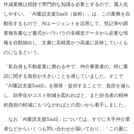
作成業務は煩雑で専門的な知識を必要とするので、属人化
しやすい。「AI重説支援SaaS（仮称）」は、この業務を自
動化するもので、AIエージェントを活用して、登記簿や調
査報告書など書式がバラバラの非構造データから必要な情
報を自動抽出し、文書に高精度かつ高速に反映していくも
のになるという。
「私自身も不動産業に携わる中で、仲介事業者の、特に重
説に関する負担が大きいことを感じていました。そこで
『AI重説支援SaaS』を開発・提供することで、負担を減ら
し、効率化やコスト削減を図れればと。また担当者の精神
的負担の軽減にもつながればとの思いから着手しました」
なお「AI重説支援SaaS」については、すでに大手仲介業
者などからいくつも問い合わせが届いており、「この夏に