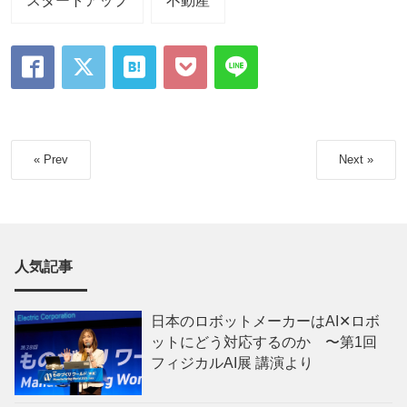
スタートアップ
不動産
« Prev
Next »
人気記事
日本のロボットメーカーはAI✕ロボ
ットにどう対応するのか 〜第1回
フィジカルAI展 講演より