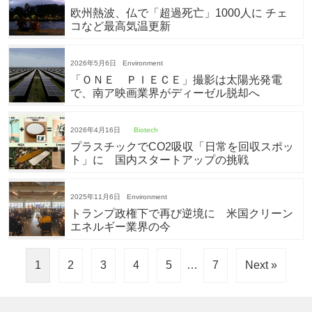
欧州熱波、仏で「超過死亡」1000人に チェ
コなど最高気温更新
2026年5月6日
Environment
「ＯＮＥ ＰＩＥＣＥ」撮影は太陽光発電
で、南ア映画業界がディーゼル脱却へ
2026年4月16日
Biotech
プラスチックでCO2吸収「日常を回収スポッ
ト」に 国内スタートアップの挑戦
2025年11月6日
Environment
トランプ政権下で再び逆境に 米国クリーン
エネルギー業界の今
1
2
3
4
5
…
7
Next »