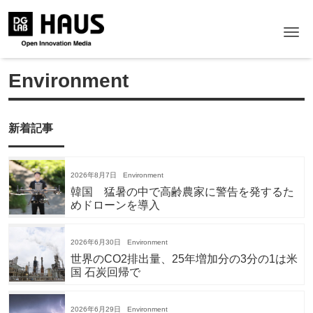
Me
Environment
新着記事
2026年8月7日
Environment
韓国 猛暑の中で高齢農家に警告を発するた
めドローンを導入
2026年6月30日
Environment
世界のCO2排出量、25年増加分の3分の1は米
国 石炭回帰で
2026年6月29日
Environment