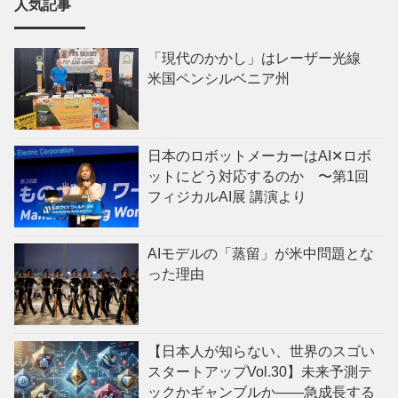
人気記事
「現代のかかし」はレーザー光線
米国ペンシルベニア州
日本のロボットメーカーはAI✕ロボ
ットにどう対応するのか 〜第1回
フィジカルAI展 講演より
AIモデルの「蒸留」が米中問題とな
った理由
【日本人が知らない、世界のスゴい
スタートアップVol.30】未来予測テ
ックかギャンブルか——急成長する