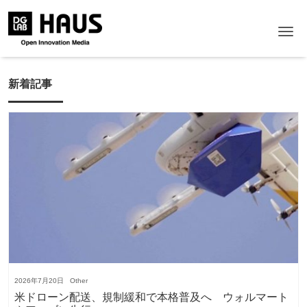
Me
新着記事
2026年7月20日
Other
米ドローン配送、規制緩和で本格普及へ ウォルマート