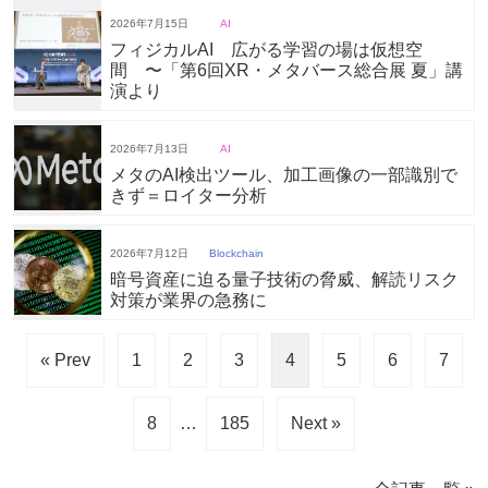
2026年7月15日
AI
フィジカルAI 広がる学習の場は仮想空
間 〜「第6回XR・メタバース総合展 夏」講
演より
2026年7月13日
AI
メタのAI検出ツール、加工画像の一部識別で
きず＝ロイター分析
2026年7月12日
Blockchain
暗号資産に迫る量子技術の脅威、解読リスク
対策が業界の急務に
« Prev
1
2
3
4
5
6
7
8
…
185
Next »