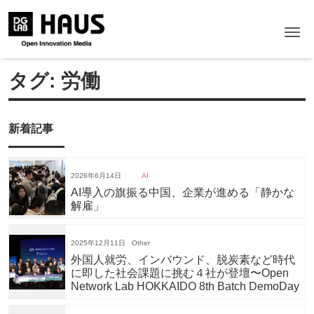
Me
タグ:
労働
新着記事
2026年6月14日
AI
AI導入の旗振る中国、企業が進める「静かな
解雇」
2025年12月11日
Other
外国人就労、インバウンド、脱炭素など時代
に即した社会課題に挑む４社が登壇〜Open
Network Lab HOKKAIDO 8th Batch DemoDay