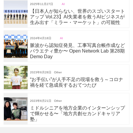
2025年11月27日
AI
【日本人が知らない、世界のスゴいスタート
アップ Vol.23】AI失業者を救うAIビジネスが
生み出す「ミラー・マーケット」の可能性
2024年4月18日
AI
脈波から認知症発見、工事写真台帳作成など
バラエティ豊か〜 Open Network Lab 第28期
Demo Day
2023年6月28日
Other
“お手伝い”が人手不足の現場を救う～コロナ
禍を経て急成長するおてつたび
2023年6月21日
Other
ミドルシニアを地方企業のインターンシップ
で輝かせる〜「地方共創セカンドキャリア
塾」