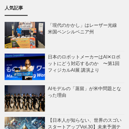
人気記事
「現代のかかし」はレーザー光線
米国ペンシルベニア州
日本のロボットメーカーはAI✕ロボ
ットにどう対応するのか 〜第1回
フィジカルAI展 講演より
AIモデルの「蒸留」が米中問題とな
った理由
【日本人が知らない、世界のスゴい
スタートアップVol.30】未来予測テ