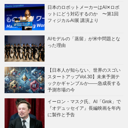
日本のロボットメーカーはAI✕ロボ
ットにどう対応するのか 〜第1回
フィジカルAI展 講演より
AIモデルの「蒸留」が米中問題とな
った理由
【日本人が知らない、世界のスゴい
スタートアップVol.30】未来予測テ
ックかギャンブルか——急成長する
予測市場の今
イーロン・マスク氏、AI「Grok」で
『オデュッセイア』長編映画を年内
に製作と予告